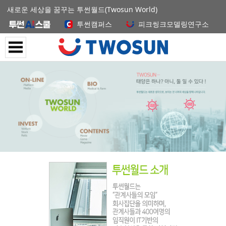
새로운 세상을 꿈꾸는 투썬월드(Twosun World)
투썬캠퍼스
피크씽크모델링연구소