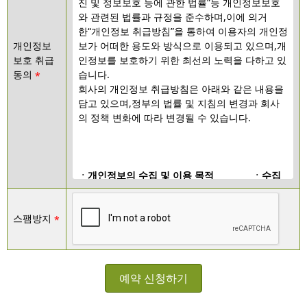
진 및 정보보호 등에 관한 법률
”
등 개인정보보호
와 관련된 법률과 규정을 준수하며
,
이에 의거
한
“
개인정보 취급방침
”
을 통하여 이용자의 개인정
보가 어떠한 용도와 방식으로 이용되고 있으며
,
개
개인정보
인정보를 보호하기 위한 최선의 노력을 다하고 있
보호 취급
습니다
.
동의
회사의 개인정보 취급방침은 아래와 같은 내용을 
담고 있으며
,
정부의 법률 및 지침의 변경과 회사
의 정책 변화에 따라 변경될 수 있습니다
.
ㆍ개인정보의 수집 및 이용 목적
ㆍ수집
하는 개인정보 항목 및 수집방법
ㆍ개인정보의 보유 및 이용기간
ㆍ개인
스팸방지
정보의 이용 및 제
3
자 제공
ㆍ쿠키
(cookie)
의 운용 및 활용
ㆍ개인
정보보호를 위한 기술적
/
제도적 관리
ㆍ자신의 개인정보 열람
,
정정 및 삭제
ㆍ어린