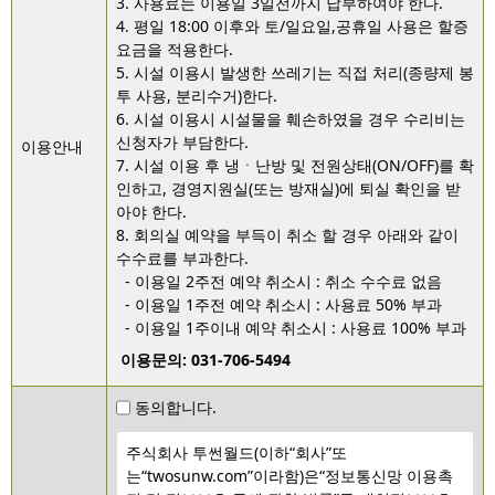
3. 사용료는 이용일 3일전까지 납부하여야 한다.

4. 평일 18:00 이후와 토/일요일,공휴일 사용은 할증
요금을 적용한다.

5. 시설 이용시 발생한 쓰레기는 직접 처리(종량제 봉
투 사용, 분리수거)한다.

6. 시설 이용시 시설물을 훼손하였을 경우 수리비는 
신청자가 부담한다.

이용안내
7. 시설 이용 후 냉ㆍ난방 및 전원상태(ON/OFF)를 확
인하고, 경영지원실(또는 방재실)에 퇴실 확인을 받
아야 한다.

8. 회의실 예약을 부득이 취소 할 경우 아래와 같이 
수수료를 부과한다.

  - 이용일 2주전 예약 취소시 : 취소 수수료 없음

  - 이용일 1주전 예약 취소시 : 사용료 50% 부과

  - 이용일 1주이내 예약 취소시 : 사용료 100% 부과
 이용문의: 031-706-5494
동의합니다.
주식회사 투썬월드
(
이하
“
회사
”
또
는
“twosunw.com”
이라함
)
은
“
정보통신망 이용촉