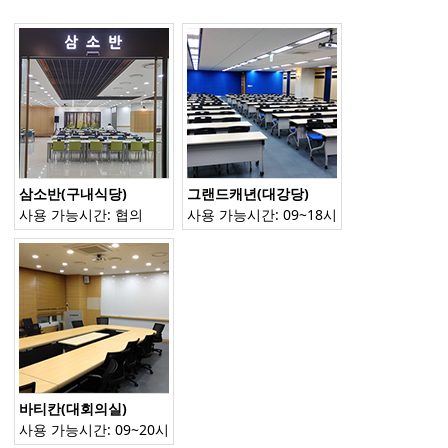
이의 개인정보 보호
ㆍ기타
(1)
개인정보의 수집 및 이용 목적
회사에서 고객님 개인의 정보를 수집하는 목적은
삼소반(구내식당)
그랜드캐년(대강당)
twosunw.com
을 통하여 고객님께 최적의 맞춤화
사용 가능시간: 협의
사용 가능시간: 09~18시
된 서비스를 제공해 드리기 위한 것입니다
. 
twosunw.com
은 각종의 컨텐츠를 무료로 서비스
해 드리고 있습니다
.
이때 고객님께서 제공해 주신 
개인정보를 바탕으로 고객님께 보다 더 유용한 정
보를 선택적으로 제공하는 것이 가능하게 됩니다
.
회사는 무료로 서비스를 제공하기 위해서 광고를 
게재합니다
.
이때에도 고객님 개인에 대한 정보를 
바탕으로 좀더 유용한 정보로서의 가치가 있는 광
바티칸(대회의실)
고를 선별적으로 전달할 수 있게 됩니다
.
사용 가능시간: 09~20시